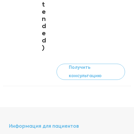
t
e
n
d
e
d
)
Получить
консультацию
Информация для пациентов