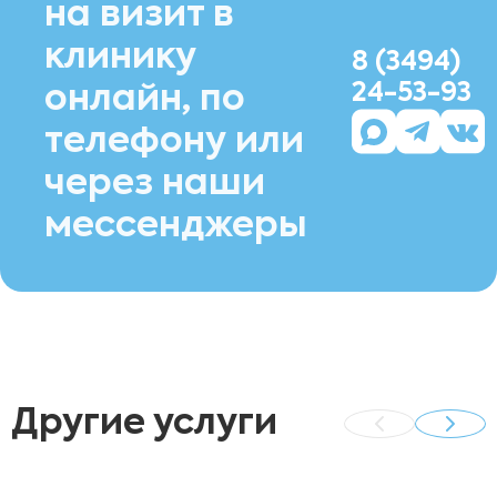
на визит в
клинику
8 (3494)
24-53-93
онлайн, по
телефону или
через наши
мессенджеры
Другие услуги