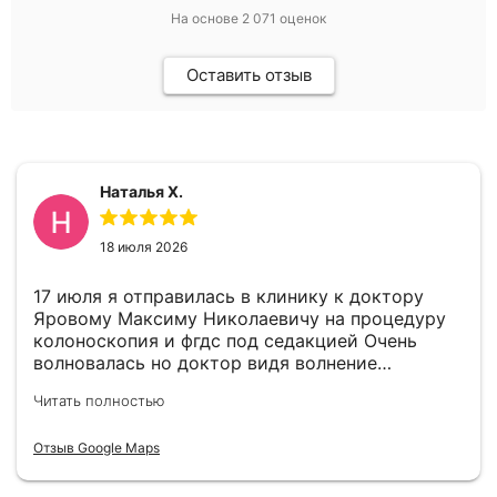
На основе
2 071
оценок
Оставить отзыв
Наталья Х.
18 июля 2026
17 июля я отправилась в клинику к доктору
Яровому Максиму Николаевичу на процедуру
колоноскопия и фгдс под седакцией Очень
волновалась но доктор видя волнение
успокоил меня. В целом все прошло отлично.
Читать полностью
По выявленному гастриту доктор дал
рекомендации. Всем советую пройти
Отзыв Google Maps
своевременно эти процедуры так как врачи
отлично справились и волноваться не стоит.
Хочу выразить благодарность доктору