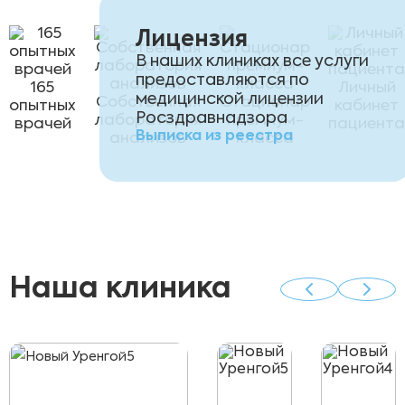
Лицензия
В наших клиниках все услуги
предоставляются по
165
Личный
медицинской лицензии
Собственная
Стационар
опытных
кабинет
Росздравнадзора
лаборатория
премиум-
врачей
пациента
Выписка из реестра
анализов
класса
Наша клиника