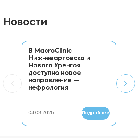
Новости
В MacroClinic
Но
Нижневартовска и
ме
Нового Уренгоя
дл
доступно новое
Ma
для
направление —
са
нефрология
04.08.2026
01.
Подробнее