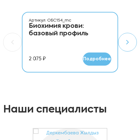
Артикул: ОБС154_mc
Арт
Биохимия крови:
Же
базовый профиль
пр
2 075 ₽
3 2
Подробнее
Наши специалисты