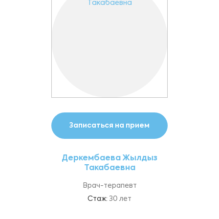
прием
Записаться на прием
Запи
ена
Деркембаева Жылдыз
Авл
на
Такабаевна
еколог
Врач-терапевт
Врач т
Стаж:
30 лет