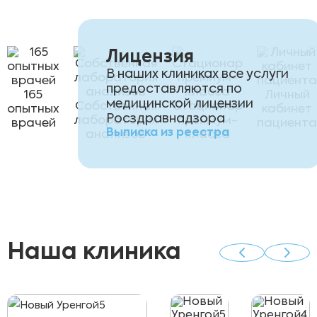
Лицензия
В наших клиниках все услуги
предоставляются по
165
Личный
медицинской лицензии
Собственная
Стационар
опытных
кабинет
Росздравнадзора
лаборатория
премиум-
врачей
пациента
Выписка из реестра
анализов
класса
Наша клиника