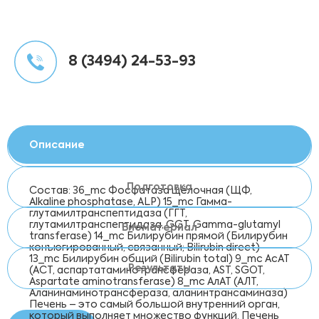
8 (3494) 24-53-93
Описание
Подготовка
Состав: 36_mc Фосфатаза щёлочная (ЩФ,
Alkaline phosphatase, ALP) 15_mc Гамма-
глутамилтранспептидаза (ГГТ,
глутамилтранспептидаза, GGT, Gamma-glutamyl
Биоматериал
transferase) 14_mc Билирубин прямой (Билирубин
конъюгированный, связанный; Bilirubin direct)
13_mc Билирубин общий (Bilirubin total) 9_mc АсАТ
Результаты
(АСТ, аспартатаминотрансфераза, AST, SGOT,
Aspartate aminotransferase) 8_mc АлАТ (АЛТ,
Аланинаминотрансфераза, аланинтрансаминаза)
Печень – это самый большой внутренний орган,
который выполняет множество функций. Печень