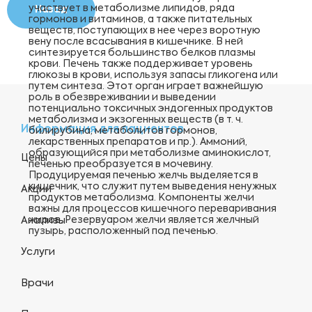
участвует в метаболизме липидов, ряда
Назад
гормонов и витаминов, а также питательных
веществ, поступающих в нее через воротную
вену после всасывания в кишечнике. В ней
синтезируется большинство белков плазмы
крови. Печень также поддерживает уровень
глюкозы в крови, используя запасы гликогена или
путем синтеза. Этот орган играет важнейшую
роль в обезвреживании и выведении
потенциально токсичных эндогенных продуктов
метаболизма и экзогенных веществ (в т. ч.
Информация для пациентов
билирубина, метаболитов гормонов,
лекарственных препаратов и пр.). Аммоний,
образующийся при метаболизме аминокислот,
Цены
печенью преобразуется в мочевину.
Продуцируемая печенью желчь выделяется в
кишечник, что служит путем выведения ненужных
Акции
продуктов метаболизма. Компоненты желчи
важны для процессов кишечного переваривания
жиров. Резервуаром желчи является желчный
Анализы
пузырь, расположенный под печенью.
Услуги
Врачи