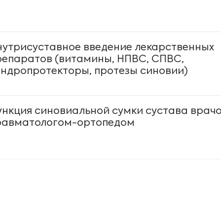
нутрисуставное введение лекарственных
репаратов (витамины, НПВС, СПВС,
ондропротекторы, протезы синовии)
ункция синовиальной сумки сустава врач
равматологом-ортопедом