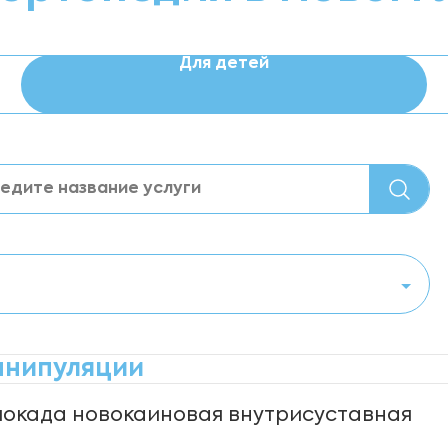
Для детей
нипуляции
локада новокаиновая внутрисуставная