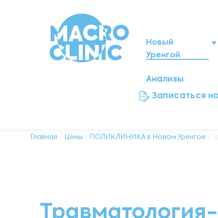
Новый
Уренгой
Анализы
Нижневартовск
Записаться н
Мегион
Ноябрьск
Главная
/
Цены
/
ПОЛИКЛИНИКА в Новом Уренгое
/ Т
Нефтеюганск
Ханты-Мансийск
Травматология-
Сургут